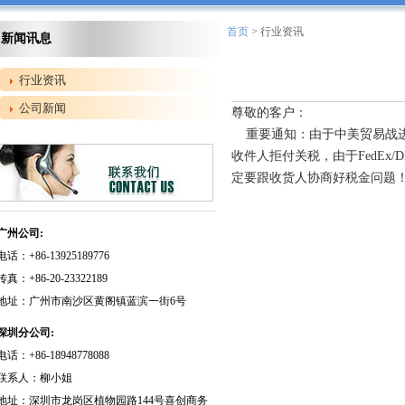
首页
> 行业资讯
新闻讯息
行业资讯
公司新闻
尊敬的客户：
重要通知：由于中美贸易战进一
收件人拒付关税，由于FedEx
定要跟收货人协商好税金问题
广州公司:
电话：+86-13925189776
传真：+86-20-23322189
地址：广州市南沙区黄阁镇蓝滨一街6号
深圳分公司:
电话：+86-18948778088
联系人：柳小姐
地址：深圳市龙岗区植物园路144号喜创商务