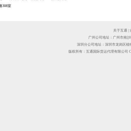
港308室
关于互通
|
广州公司地址：广州市南沙区黄阁
深圳分公司地址：深圳市龙岗区植物园路1
版权所有：互通国际货运代理有限公司 Copyright@2